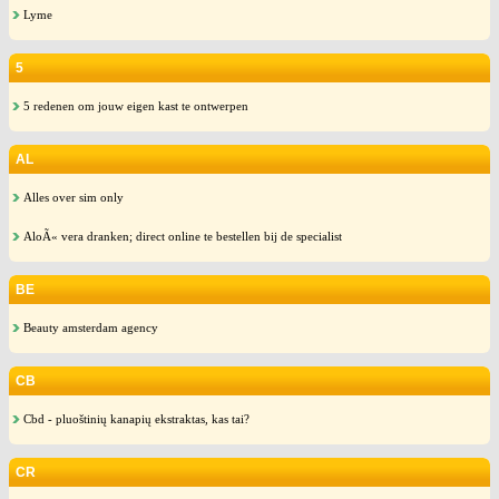
Lyme
5
5 redenen om jouw eigen kast te ontwerpen
AL
Alles over sim only
AloÃ« vera dranken; direct online te bestellen bij de specialist
BE
Beauty amsterdam agency
CB
Cbd - pluoštinių kanapių ekstraktas, kas tai?
CR