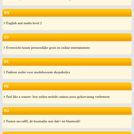
EN
English and maths level 2
EV
Evenwicht tussen persoonlijke groei en online entertainment
FA
Fashion outlet voor modebewuste shopaholics
FE
Feel like a winner: hoe online mobile casinos jouw gokervaring verbeteren
FU
Fusion ms-ra60, de bootradio met dab+ en bluetooth!