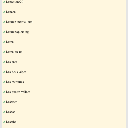
Lenoxtons20
Lenzen
Leraren-martial-arts
Lerarenopleiding
Leren
Leren-en-ict
Les-arcs
Les-deux-alpes
Les-menuires
Les-quatre-vallees
Lesbisch
Lesbos
Lesotho