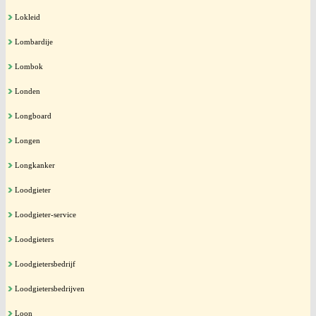
Lokleid
Lombardije
Lombok
Londen
Longboard
Longen
Longkanker
Loodgieter
Loodgieter-service
Loodgieters
Loodgietersbedrijf
Loodgietersbedrijven
Loon