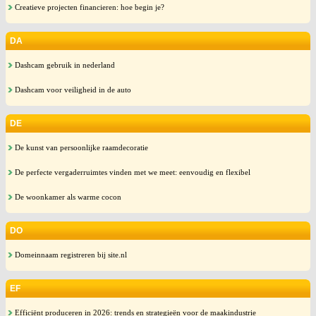
Creatieve projecten financieren: hoe begin je?
DA
Dashcam gebruik in nederland
Dashcam voor veiligheid in de auto
DE
De kunst van persoonlijke raamdecoratie
De perfecte vergaderruimtes vinden met we meet: eenvoudig en flexibel
De woonkamer als warme cocon
DO
Domeinnaam registreren bij site.nl
EF
Efficiënt produceren in 2026: trends en strategieën voor de maakindustrie