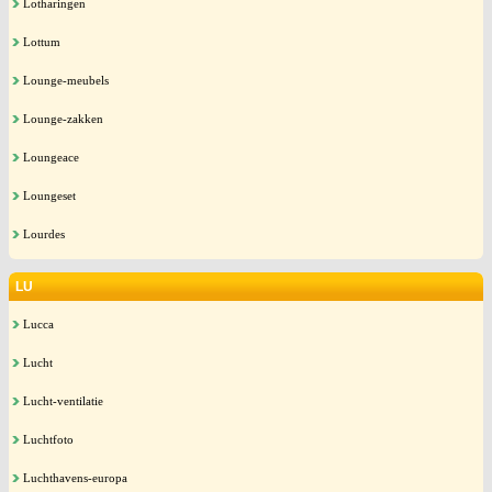
Lotharingen
Lottum
Lounge-meubels
Lounge-zakken
Loungeace
Loungeset
Lourdes
LU
Lucca
Lucht
Lucht-ventilatie
Luchtfoto
Luchthavens-europa