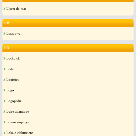
Lloret-de-mar
LM
Lmaouwu
LO
Lockpick
Lodz
Logistiek
Logo
Logopedie
Loire-atlantique
Loire-campings
Lokale-elektriciens