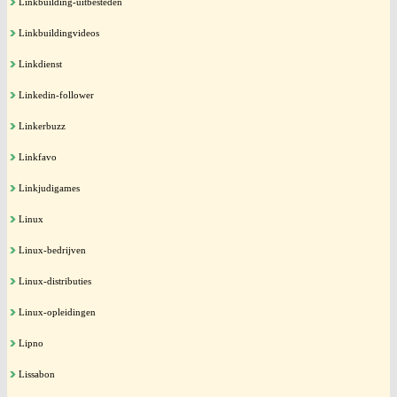
Linkbuilding-uitbesteden
Linkbuildingvideos
Linkdienst
Linkedin-follower
Linkerbuzz
Linkfavo
Linkjudigames
Linux
Linux-bedrijven
Linux-distributies
Linux-opleidingen
Lipno
Lissabon