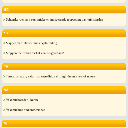
SC
Schanskorven zijn een unieke en intrigerende toepassing van tuinhaarden
ST
Stappenplan: starten met cryptotrading
Stoppen met roken? schaf een e-sigaret aan!
TA
Tanzania luxury safari: an expedition through the marvels of nature
VA
Vakantieboerderij huren
Vakantiehuis binnenzwembad
VI