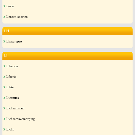
Lever
Lenzen soorten
LH
Lhasa-apso
LI
Libanon
Liberia
Libie
Licenties
Lichaamstaal
Lichaamsverzorging
Licht