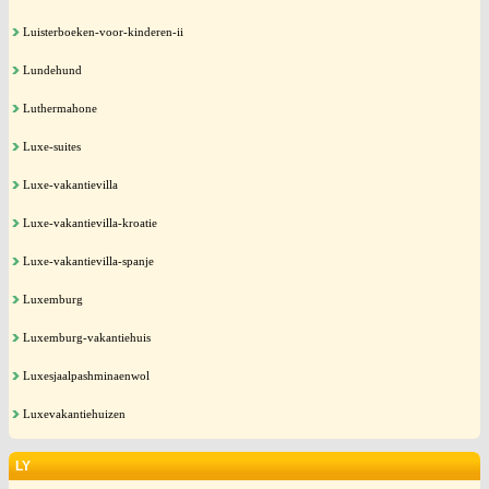
Luisterboeken-voor-kinderen-ii
Lundehund
Luthermahone
Luxe-suites
Luxe-vakantievilla
Luxe-vakantievilla-kroatie
Luxe-vakantievilla-spanje
Luxemburg
Luxemburg-vakantiehuis
Luxesjaalpashminaenwol
Luxevakantiehuizen
LY