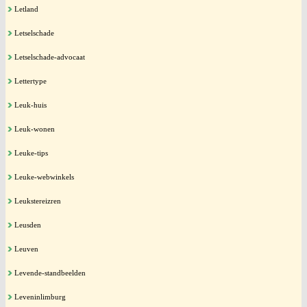
Letland
Letselschade
Letselschade-advocaat
Lettertype
Leuk-huis
Leuk-wonen
Leuke-tips
Leuke-webwinkels
Leukstereizren
Leusden
Leuven
Levende-standbeelden
Leveninlimburg