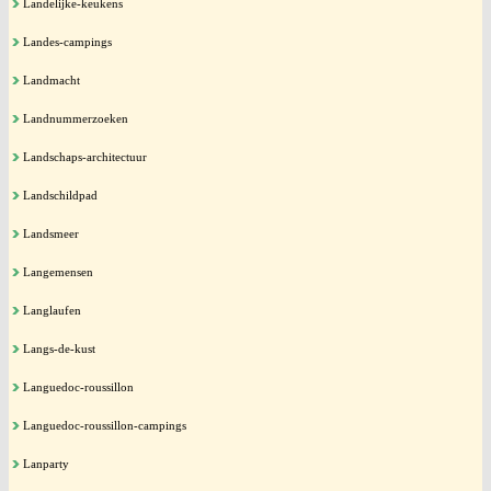
Landelijke-keukens
Landes-campings
Landmacht
Landnummerzoeken
Landschaps-architectuur
Landschildpad
Landsmeer
Langemensen
Langlaufen
Langs-de-kust
Languedoc-roussillon
Languedoc-roussillon-campings
Lanparty