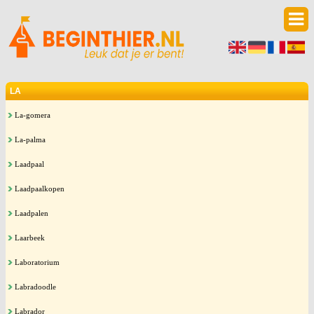
LA
La-gomera
La-palma
Laadpaal
Laadpaalkopen
Laadpalen
Laarbeek
Laboratorium
Labradoodle
Labrador