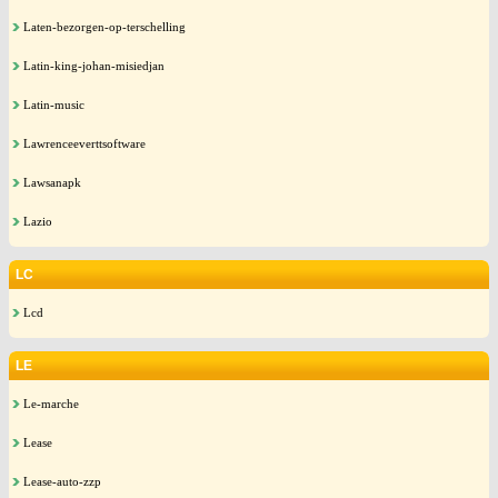
Laten-bezorgen-op-terschelling
Latin-king-johan-misiedjan
Latin-music
Lawrenceeverttsoftware
Lawsanapk
Lazio
LC
Lcd
LE
Le-marche
Lease
Lease-auto-zzp