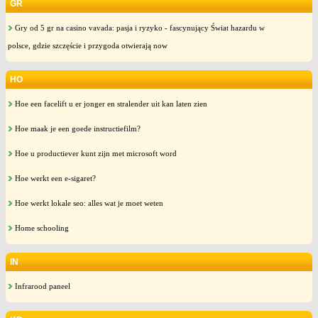
GR
Gry od 5 gr na casino vavada: pasja i ryzyko - fascynujący Świat hazardu w
polsce, gdzie szczęście i przygoda otwierają now
HO
Hoe een facelift u er jonger en stralender uit kan laten zien
Hoe maak je een goede instructiefilm?
Hoe u productiever kunt zijn met microsoft word
Hoe werkt een e-sigaret?
Hoe werkt lokale seo: alles wat je moet weten
Home schooling
IN
Infrarood paneel