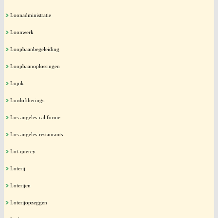
Loonadministratie
Loonwerk
Loopbaanbegeleiding
Loopbaanoplossingen
Lopik
Lordoftherings
Los-angeles-californie
Los-angeles-restaurants
Lot-quercy
Loterij
Loterijen
Loterijopzeggen