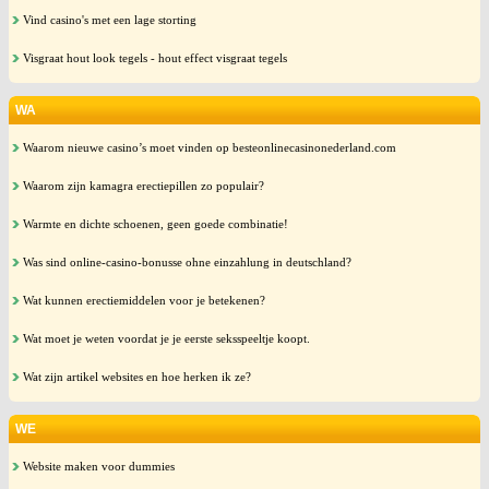
Vind casino's met een lage storting
Visgraat hout look tegels - hout effect visgraat tegels
WA
Waarom nieuwe casino’s moet vinden op besteonlinecasinonederland.com
Waarom zijn kamagra erectiepillen zo populair?
Warmte en dichte schoenen, geen goede combinatie!
Was sind online-casino-bonusse ohne einzahlung in deutschland?
Wat kunnen erectiemiddelen voor je betekenen?
Wat moet je weten voordat je je eerste seksspeeltje koopt.
Wat zijn artikel websites en hoe herken ik ze?
WE
Website maken voor dummies