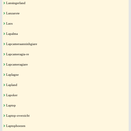
Lansingerland
Lanzarote
Laos
Lapalma
Lapcameraanninhgiare
Lapcameragia-re
Lapcameragiare
Laplagne
Lapland
Lapoker
Laptop
Laptop-overzicht
Laptophoezen