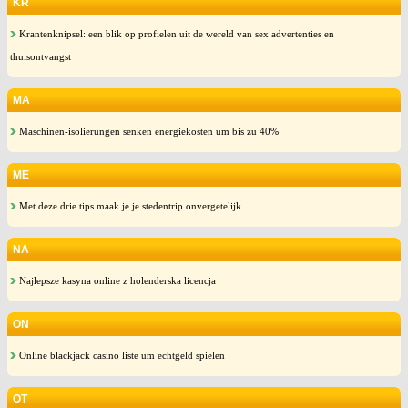
KR
Krantenknipsel: een blik op profielen uit de wereld van sex advertenties en
thuisontvangst
MA
Maschinen-isolierungen senken energiekosten um bis zu 40%
ME
Met deze drie tips maak je je stedentrip onvergetelijk
NA
Najlepsze kasyna online z holenderska licencja
ON
Online blackjack casino liste um echtgeld spielen
OT