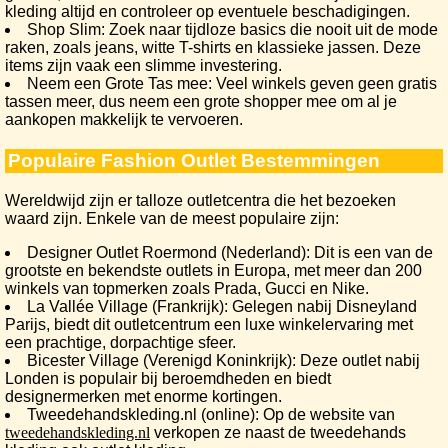
kleding altijd en controleer op eventuele beschadigingen.
Shop Slim: Zoek naar tijdloze basics die nooit uit de mode
raken, zoals jeans, witte T-shirts en klassieke jassen. Deze
items zijn vaak een slimme investering.
Neem een Grote Tas mee: Veel winkels geven geen gratis
tassen meer, dus neem een grote shopper mee om al je
aankopen makkelijk te vervoeren.
Populaire Fashion Outlet Bestemmingen
Wereldwijd zijn er talloze outletcentra die het bezoeken
waard zijn. Enkele van de meest populaire zijn:
Designer Outlet Roermond (Nederland): Dit is een van de
grootste en bekendste outlets in Europa, met meer dan 200
winkels van topmerken zoals Prada, Gucci en Nike.
La Vallée Village (Frankrijk): Gelegen nabij Disneyland
Parijs, biedt dit outletcentrum een luxe winkelervaring met
een prachtige, dorpachtige sfeer.
Bicester Village (Verenigd Koninkrijk): Deze outlet nabij
Londen is populair bij beroemdheden en biedt
designermerken met enorme kortingen.
Tweedehandskleding.nl (online): Op de website van
tweedehandskleding.nl
verkopen ze naast de tweedehands