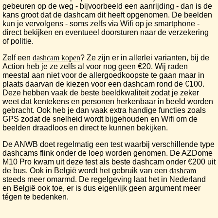
gebeuren op de weg - bijvoorbeeld een aanrijding - dan is de
kans groot dat de dashcam dit heeft opgenomen. De beelden
kun je vervolgens - soms zelfs via Wifi op je smartphone -
direct bekijken en eventueel doorsturen naar de verzekering
of politie.
Zelf een
dashcam kopen
? Ze zijn er in allerlei varianten, bij de
Action heb je ze zelfs al voor nog geen €20. Wij raden
meestal aan niet voor de allergoedkoopste te gaan maar in
plaats daarvan de kiezen voor een dashcam rond de €100.
Deze hebben vaak de beste beeldkwaliteit zodat je zeker
weet dat kentekens en personen herkenbaar in beeld worden
gebracht. Ook heb je dan vaak extra handige functies zoals
GPS zodat de snelheid wordt bijgehouden en Wifi om de
beelden draadloos en direct te kunnen bekijken.
De ANWB doet regelmatig een test waarbij verschillende type
dashcams flink onder de loep worden genomen. De AZDome
M10 Pro kwam uit deze test als beste dashcam onder €200 uit
de bus. Ook in België wordt het gebruik van een
dashcam
steeds meer omarmd. De regelgeving laat het in Nederland
en België ook toe, er is dus eigenlijk geen argument meer
tégen te bedenken.