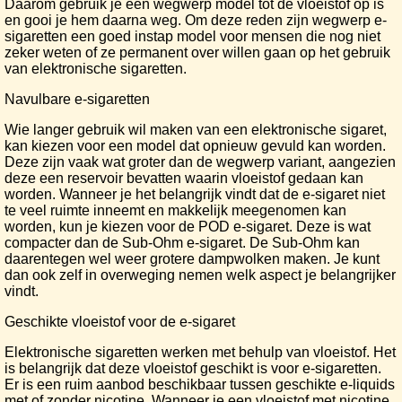
Daarom gebruik je een wegwerp model tot de vloeistof op is
en gooi je hem daarna weg. Om deze reden zijn wegwerp e-
sigaretten een goed instap model voor mensen die nog niet
zeker weten of ze permanent over willen gaan op het gebruik
van elektronische sigaretten.
Navulbare e-sigaretten
Wie langer gebruik wil maken van een elektronische sigaret,
kan kiezen voor een model dat opnieuw gevuld kan worden.
Deze zijn vaak wat groter dan de wegwerp variant, aangezien
deze een reservoir bevatten waarin vloeistof gedaan kan
worden. Wanneer je het belangrijk vindt dat de e-sigaret niet
te veel ruimte inneemt en makkelijk meegenomen kan
worden, kun je kiezen voor de POD e-sigaret. Deze is wat
compacter dan de Sub-Ohm e-sigaret. De Sub-Ohm kan
daarentegen wel weer grotere dampwolken maken. Je kunt
dan ook zelf in overweging nemen welk aspect je belangrijker
vindt.
Geschikte vloeistof voor de e-sigaret
Elektronische sigaretten werken met behulp van vloeistof. Het
is belangrijk dat deze vloeistof geschikt is voor e-sigaretten.
Er is een ruim aanbod beschikbaar tussen geschikte e-liquids
met of zonder nicotine. Wanneer je een vloeistof met nicotine