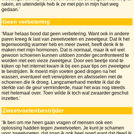
raken, en uiteindelijk heb ik ze met pijn in mijn hart weg
gedaan.'
Geen verbetering
‘Maar helaas bood dat geen verbetering. Want ook in andere
paren kreeg ik last van zweetvoeten en zweetgeur. Dat ik het
tegenwoordig warmer heb en meer zweet, heeft denk ik te
maken met mijn hormonen. Dat is normaal, maar ik wil wel
gewoon schoenen kunnen uitdoen zonder geconfronteerd te
worden met een vieze zweetgeur. Door een beetje rond te
kijken op het internet kwam ik bij een paar tips om zweetgeur
te bestrijden. Ik moest mijn voeten goed drogen na het
wassen, eventueel eelt verwijderen en afwisselen met de
schoenen die ik droeg. Langzamerhand merkte ik dat de
sterkte van de geur verminderde, maar het was nog steeds
niet helemaal over. Toen wilde ik toch wat zwaarder geschut
inzetten.'
Zweetvoetenbestrijder
‘Ik ben om me heen gaan vragen of mensen ook een
oplossing hadden tegen zweetvoeten. Je kunt je schamen
voor zweetvoeten, dat snap ik ook heel goed want dat deed ik