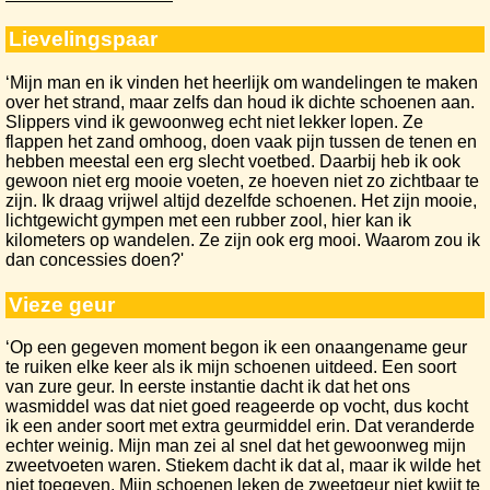
Lievelingspaar
‘Mijn man en ik vinden het heerlijk om wandelingen te maken
over het strand, maar zelfs dan houd ik dichte schoenen aan.
Slippers vind ik gewoonweg echt niet lekker lopen. Ze
flappen het zand omhoog, doen vaak pijn tussen de tenen en
hebben meestal een erg slecht voetbed. Daarbij heb ik ook
gewoon niet erg mooie voeten, ze hoeven niet zo zichtbaar te
zijn. Ik draag vrijwel altijd dezelfde schoenen. Het zijn mooie,
lichtgewicht gympen met een rubber zool, hier kan ik
kilometers op wandelen. Ze zijn ook erg mooi. Waarom zou ik
dan concessies doen?'
Vieze geur
‘Op een gegeven moment begon ik een onaangename geur
te ruiken elke keer als ik mijn schoenen uitdeed. Een soort
van zure geur. In eerste instantie dacht ik dat het ons
wasmiddel was dat niet goed reageerde op vocht, dus kocht
ik een ander soort met extra geurmiddel erin. Dat veranderde
echter weinig. Mijn man zei al snel dat het gewoonweg mijn
zweetvoeten waren. Stiekem dacht ik dat al, maar ik wilde het
niet toegeven. Mijn schoenen leken de zweetgeur niet kwijt te