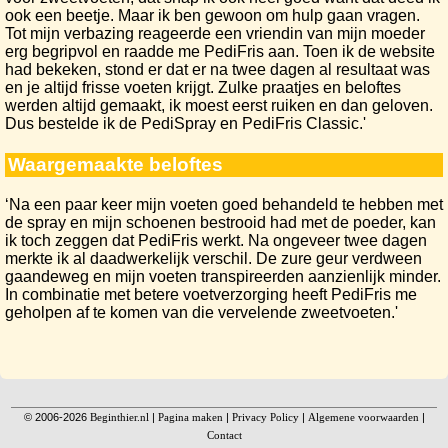
ook een beetje. Maar ik ben gewoon om hulp gaan vragen.
Tot mijn verbazing reageerde een vriendin van mijn moeder
erg begripvol en raadde me PediFris aan. Toen ik de website
had bekeken, stond er dat er na twee dagen al resultaat was
en je altijd frisse voeten krijgt. Zulke praatjes en beloftes
werden altijd gemaakt, ik moest eerst ruiken en dan geloven.
Dus bestelde ik de PediSpray en PediFris Classic.'
Waargemaakte beloftes
‘Na een paar keer mijn voeten goed behandeld te hebben met
de spray en mijn schoenen bestrooid had met de poeder, kan
ik toch zeggen dat PediFris werkt. Na ongeveer twee dagen
merkte ik al daadwerkelijk verschil. De zure geur verdween
gaandeweg en mijn voeten transpireerden aanzienlijk minder.
In combinatie met betere voetverzorging heeft PediFris me
geholpen af te komen van die vervelende zweetvoeten.'
© 2006-2026
Beginthier.nl
|
Pagina maken
|
Privacy Policy
|
Algemene voorwaarden
|
Contact