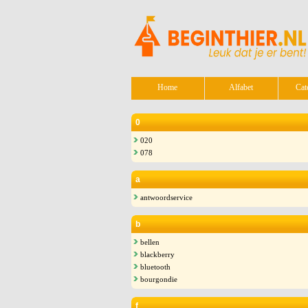
Home
Alfabet
Cat
0
020
078
a
antwoordservice
b
bellen
blackberry
bluetooth
bourgondie
f