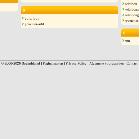
telefoon
telefoona
p
telefoong
portofoon
truetones
provider-adsl
u
um
© 2006-2026
Beginthier.nl
|
Pagina maken
|
Privacy Policy
|
Algemene voorwaarden
|
Contact